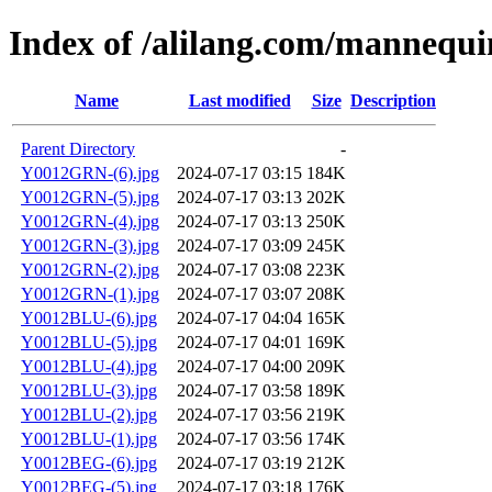
Index of /alilang.com/mannequi
Name
Last modified
Size
Description
Parent Directory
-
Y0012GRN-(6).jpg
2024-07-17 03:15
184K
Y0012GRN-(5).jpg
2024-07-17 03:13
202K
Y0012GRN-(4).jpg
2024-07-17 03:13
250K
Y0012GRN-(3).jpg
2024-07-17 03:09
245K
Y0012GRN-(2).jpg
2024-07-17 03:08
223K
Y0012GRN-(1).jpg
2024-07-17 03:07
208K
Y0012BLU-(6).jpg
2024-07-17 04:04
165K
Y0012BLU-(5).jpg
2024-07-17 04:01
169K
Y0012BLU-(4).jpg
2024-07-17 04:00
209K
Y0012BLU-(3).jpg
2024-07-17 03:58
189K
Y0012BLU-(2).jpg
2024-07-17 03:56
219K
Y0012BLU-(1).jpg
2024-07-17 03:56
174K
Y0012BEG-(6).jpg
2024-07-17 03:19
212K
Y0012BEG-(5).jpg
2024-07-17 03:18
176K